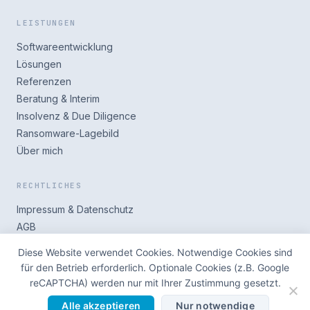
LEISTUNGEN
Softwareentwicklung
Lösungen
Referenzen
Beratung & Interim
Insolvenz & Due Diligence
Ransomware-Lagebild
Über mich
RECHTLICHES
Impressum & Datenschutz
AGB
Blog
Diese Website verwendet Cookies. Notwendige Cookies sind
für den Betrieb erforderlich. Optionale Cookies (z.B. Google
reCAPTCHA) werden nur mit Ihrer Zustimmung gesetzt.
Alle akzeptieren
Nur notwendige
© 2026 Sascha Böhm — USt-IdNr: DE337811439