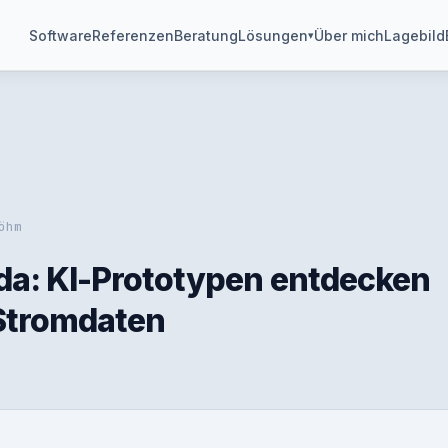
Software
Referenzen
Beratung
Lösungen
Über mich
Lagebild
▾
öhm
da: KI-Prototypen entdecken
 Stromdaten